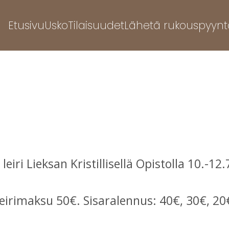
Etusivu
Usko
Tilaisuudet
Lähetä rukouspyynt
leiri Lieksan Kristillisellä Opistolla 10.-12
eirimaksu 50€. Sisaralennus: 40€, 30€, 20