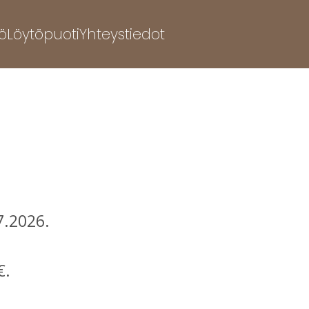
ö
Löytöpuoti
Yhteystiedot
.7.2026.
€.