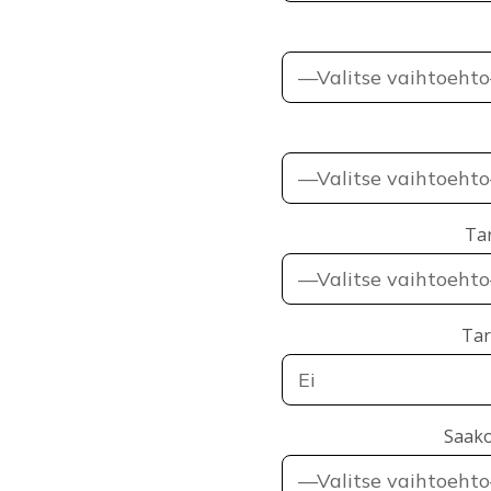
Tar
Tar
Saako