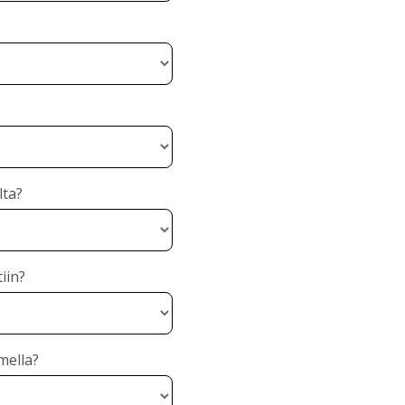
lta?
iin?
mella?