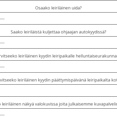
Osaako leiriläinen uida?
Saako leiriläistä kuljettaa ohjaajan autokyydissä?
vitseeko leiriläinen kyydin leiripaikalle helluntaiseurakunna
vitseeko leiriläinen kyydin päättymispäivänä leiripaikalta kot
 leiriläinen näkyä valokuvissa joita julkaisemme kuvapalveli